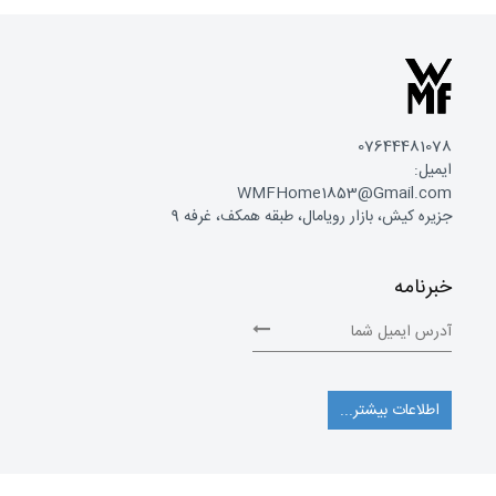
07644481078
ایمیل:
WMFHome1853@Gmail.com
جزیره کیش، بازار رویامال، طبقه همکف، غرفه 9
خبرنامه
اطلاعات بیشتر...