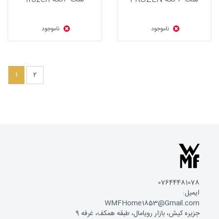
ناموجود
ناموجود
1
2
07644481078
ایمیل:
WMFHome1853@Gmail.com
جزیره کیش، بازار رویامال، طبقه همکف، غرفه 9