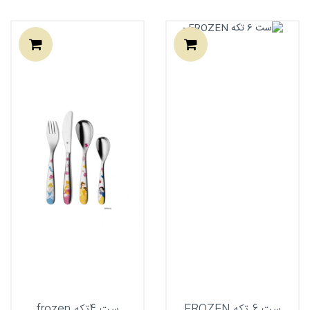
ست 6 تکه FROZEN
ست 4تکه frozen