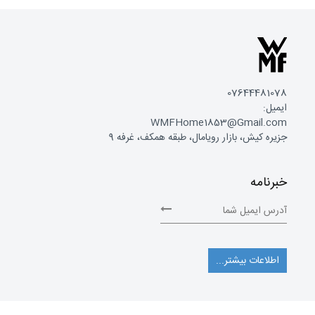
07644481078
ایمیل:
WMFHome1853@Gmail.com
جزیره کیش، بازار رویامال، طبقه همکف، غرفه 9
خبرنامه
اطلاعات بیشتر...