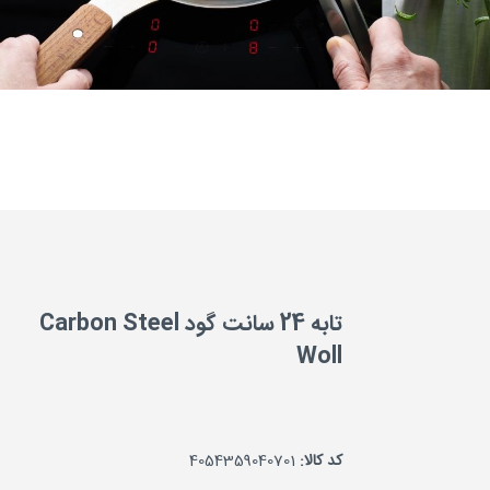
تابه 24 سانت گود Carbon Steel
Woll
کد کالا:
4054359040701