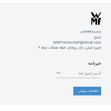
07644481078
ایمیل:
WMFHome1853@Gmail.com
جزیره کیش، بازار رویامال، طبقه همکف، غرفه 9
خبرنامه
اطلاعات بیشتر...