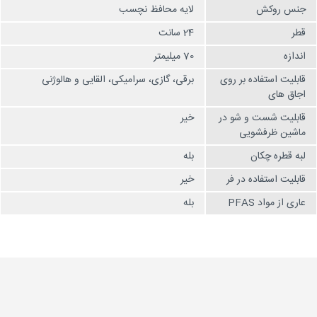
جنس روکش
لایه محافظ نچسب
قطر
24 سانت
اندازه
70 میلیمتر
قابلیت استفاده بر روی
برقی، گازی، سرامیکی، القایی و هالوژنی
اجاق های
قابلیت شست و شو در
خیر
ماشین ظرفشویی
لبه قطره چکان
بله
قابلیت استفاده در فر
خیر
عاری از مواد PFAS
بله