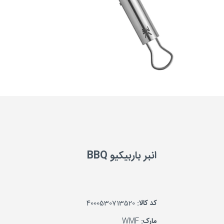
انبر باربیکیو BBQ
کد کالا:
4000530713520
مارک:
WMF