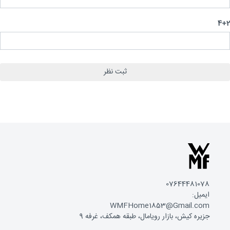
4
07644481078
ایمیل:
WMFHome1853@Gmail.com
جزیره کیش، بازار رویامال، طبقه همکف، غرفه 9