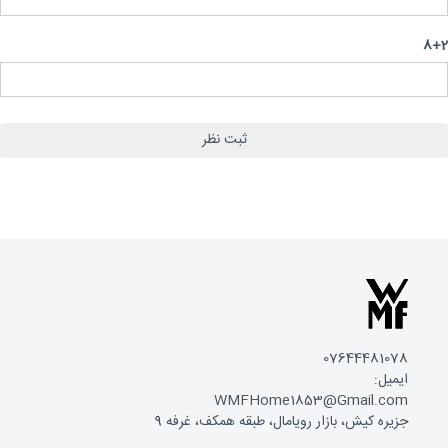
8
07644481078
ایمیل:
WMFHome1853@Gmail.com
جزیره کیش، بازار رویامال، طبقه همکف، غرفه 9