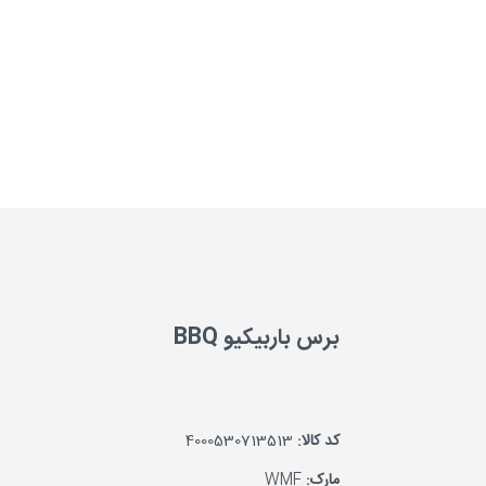
برس باربیکیو BBQ
کد کالا:
4000530713513
مارک:
WMF