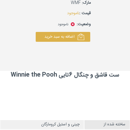
مارک:
WMF
قیمت :
ناموجود
وضعیت:
ناموجود
اضافه به سبد خرید
ست قاشق و چنگال 6تایی Winnie the Pooh
ساخته شده از
چینی و استیل کرومارگان