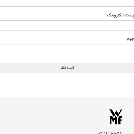
 الکترونیک
7
07644481078