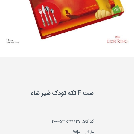
ست 4 تکه کودک شیر شاه
کد کالا:
4000530699947
مارک:
WMF