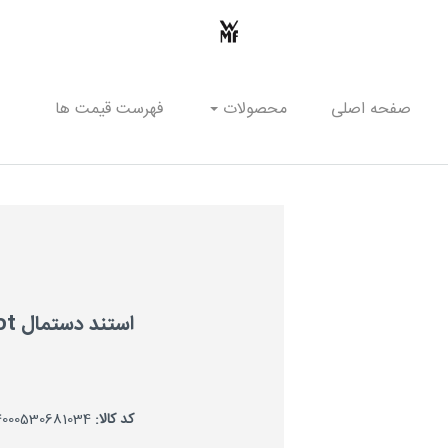
صفحه اصلی
محصولات
فهرست قیمت ها
استند دستمال Depot
کد کالا:
4000530681034