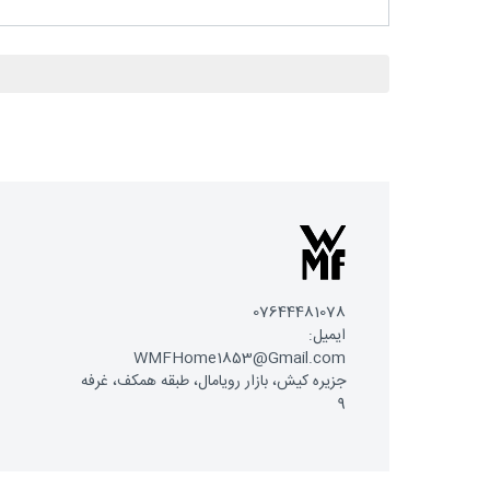
07644481078
ایمیل:
WMFHome1853@Gmail.com
جزیره کیش، بازار رویامال، طبقه همکف، غرفه
9