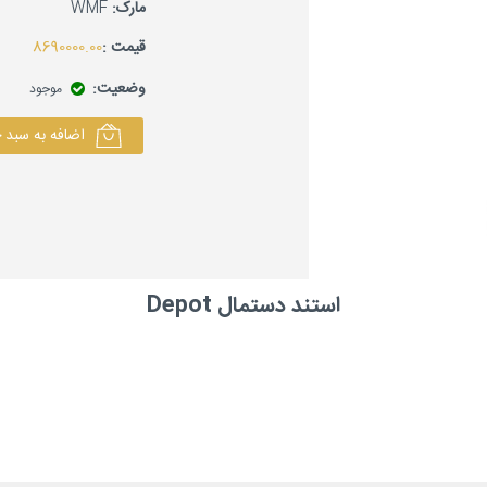
مارک:
WMF
قیمت :
8690000.00
وضعیت:
موجود
اضافه به سبد 
استند دستمال Depot