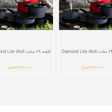
قابلمه 28 سانت Diamond Lite Woll
26,290,000
تومان
28,980,000
تومان