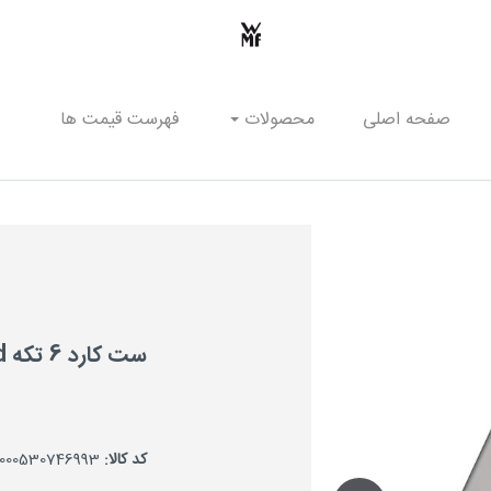
صفحه اصلی
محصولات
فهرست قیمت ها
ست کارد 6 تکه Grand Wood
کد کالا:
000530746993