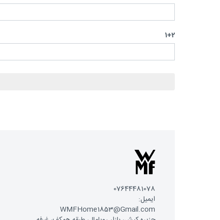
1+2
07644481078
ایمیل:
WMFHome1853@Gmail.com