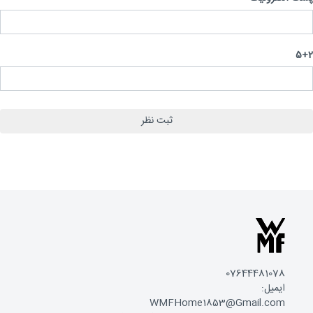
5
07644481078
ایمیل:
WMFHome1853@Gmail.com