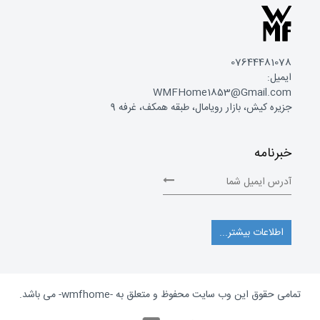
07644481078
ایمیل:
WMFHome1853@Gmail.com
جزیره کیش، بازار رویامال، طبقه همکف، غرفه 9
خبرنامه
اطلاعات بیشتر...
تمامی حقوق این وب سایت محفوظ و متعلق به
-wmfhome-
می باشد.