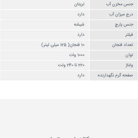
جنس مخزن آب
تریتان
درج میزان آب
دارد
جنس پارچ
شیشه
فیلتر
دارد
تعداد فنجان
10 فنجان( 125 میلی لیتر)
توان
1000 وات
ولتاژ
220 تا 240 ولت
صفحه گرم نگهدارنده
دارد