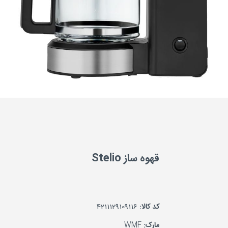
قهوه ساز Stelio
کد کالا:
4211129109116
مارک:
WMF