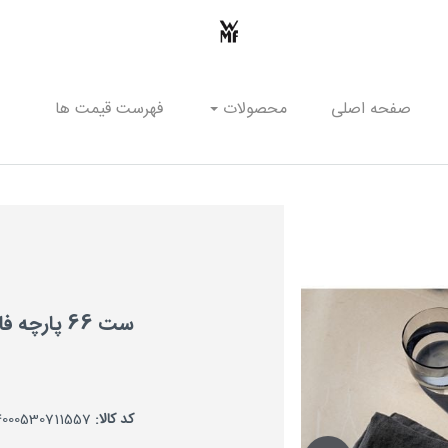
صفحه اصلی
محصولات
فهرست قیمت ها
ست 66 پارچه فاخر
کد کالا:
4000530711557