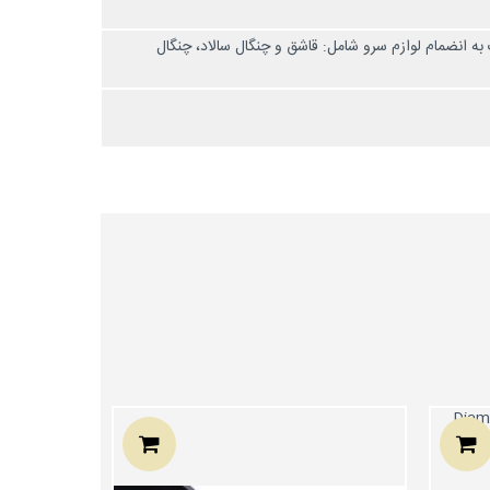
 کارد غذا+ 12 عدد قاشق مربا+ 12 عدد چنگال میوه/کیک به انضمام لوازم سرو شامل: قاشق و چنگال سالاد، چنگال