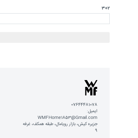
3+2
07644481078
ایمیل:
WMFHome1853@Gmail.com
جزیره کیش، بازار رویامال، طبقه همکف، غرفه
9