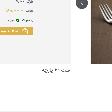
مارک:
WMF
قیمت :
59050000.00
وضعیت:
موجود
اضافه به سبد 
ست 60 پارچه