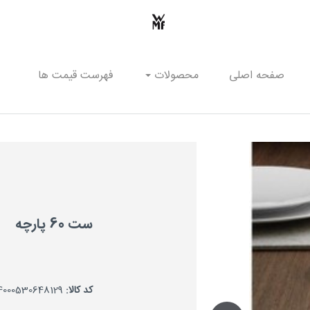
صفحه اصلی
محصولات
فهرست قیمت ها
ست 60 پارچه
کد کالا:
4000530648129