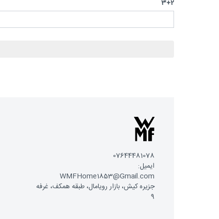
3+2
07644481078
ایمیل:
WMFHome1853@Gmail.com
جزیره کیش، بازار رویامال، طبقه همکف، غرفه
9