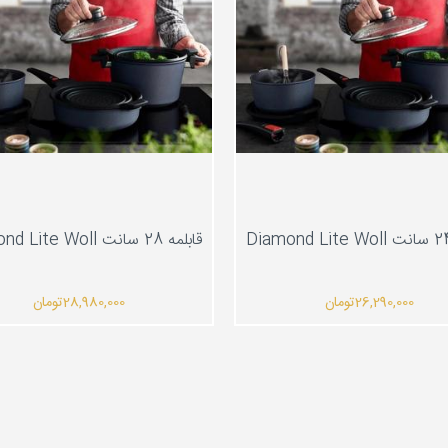
قابلمه 28 سانت Diamond Lite Woll
26,290,000
تومان
28,980,000
تومان