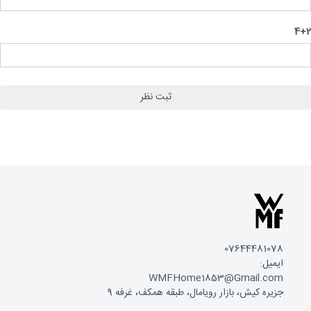
4
07644481078
ایمیل:
WMFHome1853@Gmail.com
جزیره کیش، بازار رویامال، طبقه همکف، غرفه 9