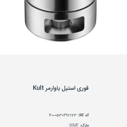
قوری استیل باوارمر Kult
کد کالا:
4000530492173
مارک:
WMF