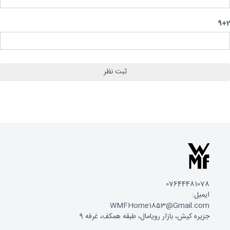
9
07644481078
ایمیل:
WMFHome1853@Gmail.com
جزیره کیش، بازار رویامال، طبقه همکف، غرفه 9