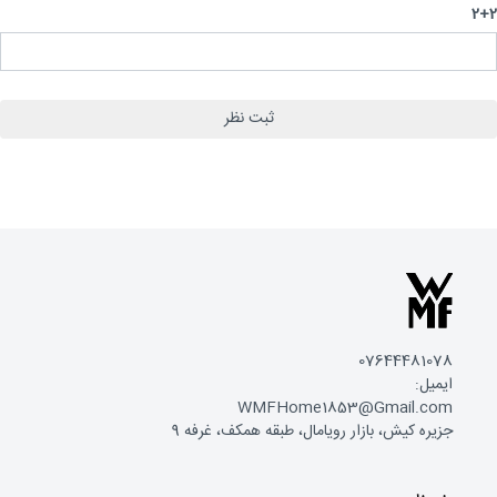
2
07644481078
ایمیل:
WMFHome1853@Gmail.com
جزیره کیش، بازار رویامال، طبقه همکف، غرفه 9