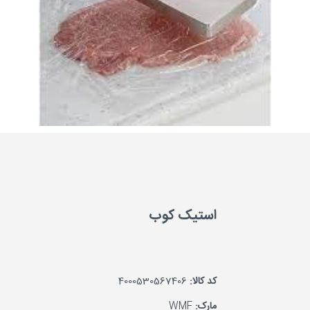
استیک کوب
کد کالا:
4000530567406
مارک:
WMF