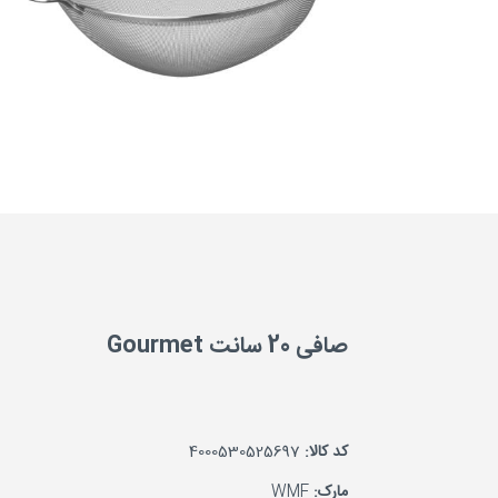
صافی 20 سانت Gourmet
کد کالا:
4000530525697
مارک:
WMF