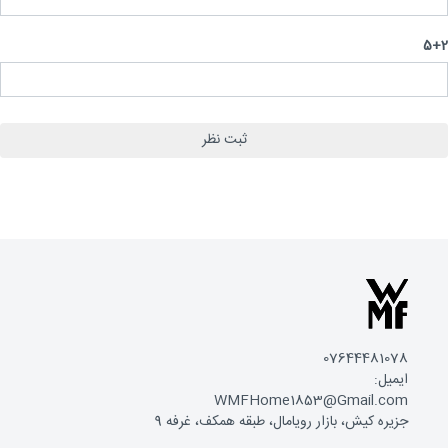
5
07644481078
ایمیل:
WMFHome1853@Gmail.com
جزیره کیش، بازار رویامال، طبقه همکف، غرفه 9