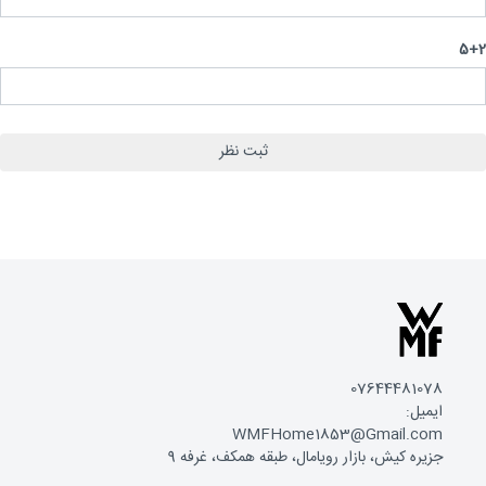
5
07644481078
ایمیل:
WMFHome1853@Gmail.com
جزیره کیش، بازار رویامال، طبقه همکف، غرفه 9