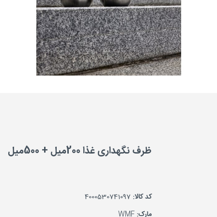
ظرف نگهداری غذا 200میل + 500میل
کد کالا:
4000530741097
مارک:
WMF