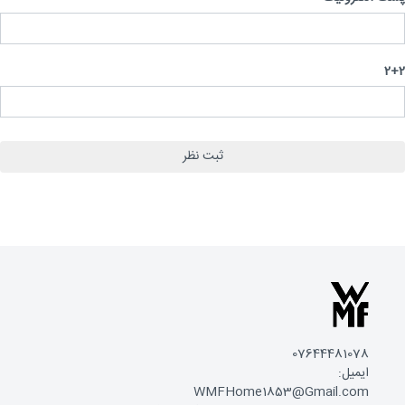
2
07644481078
ایمیل:
WMFHome1853@Gmail.com