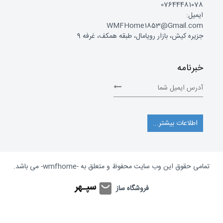
07644481078
ایمیل:
WMFHome1853@Gmail.com
جزیره کیش، بازار رویامال، طبقه همکف، غرفه 9
خبرنامه
اطلاعات بیشتر...
تمامی حقوق این وب سایت محفوظ و متعلق به
-wmfhome-
می باشد.
فروشگاه ساز