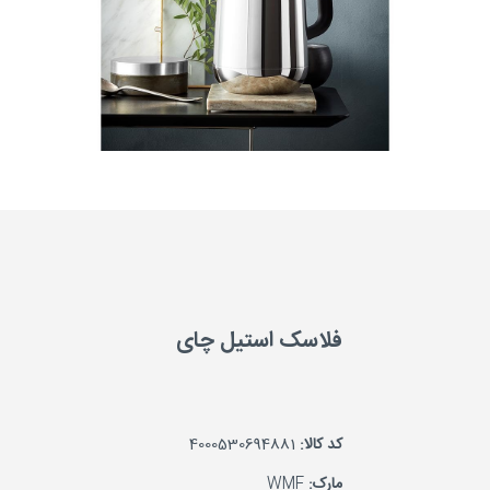
فلاسک استیل چای
کد کالا:
4000530694881
مارک:
WMF