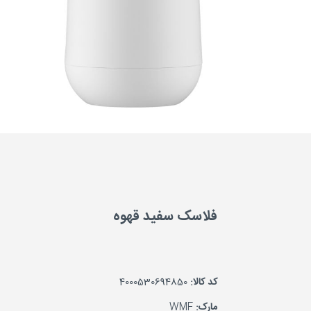
فلاسک سفید قهوه
کد کالا:
4000530694850
مارک:
WMF