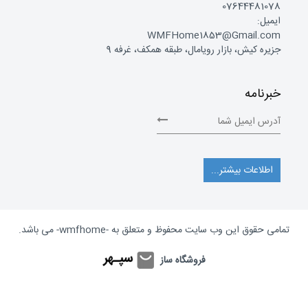
07644481078
ایمیل:
WMFHome1853@Gmail.com
جزیره کیش، بازار رویامال، طبقه همکف، غرفه 9
خبرنامه
اطلاعات بیشتر...
تمامی حقوق این وب سایت محفوظ و متعلق به
-wmfhome-
می باشد.
فروشگاه ساز