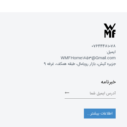
07644481078
ایمیل:
WMFHome1853@Gmail.com
جزیره کیش، بازار رویامال، طبقه همکف، غرفه 9
خبرنامه
اطلاعات بیشتر...