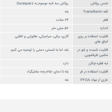
جنس روکش
روکش سه لایه موسوم به Duraquarz
کفه Transtherm
بله
قطر
24 سانت
اندازه
52 میلی متر
قابلیت استفاده بر روی
گازی، برقی، سرامیکی، هالوژنی و القایی
اجاق های
قابلیت شست و شو در
بله، اما ما شستن دستی را توصیه می کنیم
ماشین ظرفشویی
لبه قطره چکان
دارد
قابلیت استفاده در فر
بله تا دمای 250درجه سانتیگراد
عاری از مواد PFOA
بله