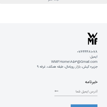
07644481078
ایمیل:
WMFHome1853@Gmail.com
جزیره کیش، بازار رویامال، طبقه همکف، غرفه 9
خبرنامه