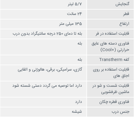
گنجایش
5/7 لیتر
قطر
24 سانت
ارتفاع
135 میلی متر
قابلیت استفاده در فر
بله تا دمای 250 درجه سانتیگراد بدون درب
فناوری دسته های عایق
بله
حرارتی (+Cool)
کفه Transtherm
بله
قابلیت استفاده بر روی
گازی، سرامیکی، برقی، هالوژنی و القایی
اجاق های
قابلیت شست و شو در
دارد اما توصیه می گردد دستی شسته شود
ماشین ظرفشویی
فناوری قطره چکان
دارد
جنس درب
شیشه