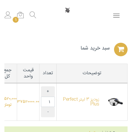
Toggle navigation
1
سبد خريد شما
قیمت
جمع
توضیحات
تعداد
واحد
کل
7,520,000
زودپز 3 لیتر Perfect
37520000.00
Plus
تومان