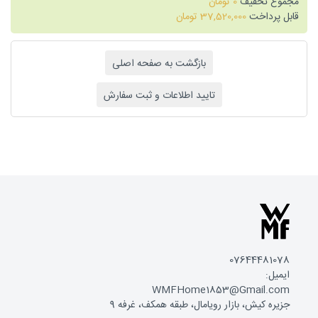
مجموع تخفیف
0
تومان
قابل پرداخت
37,520,000
تومان
07644481078
ایمیل:
WMFHome1853@Gmail.com
جزیره کیش، بازار رویامال، طبقه همکف، غرفه 9