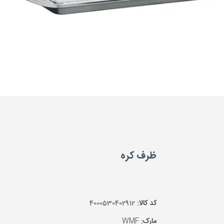
ظرف کره
کد کالا:
4000530402912
مارک:
WMF