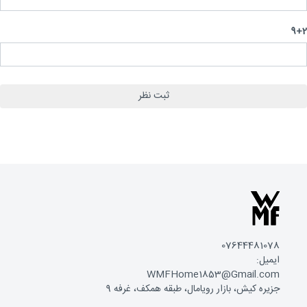
9
07644481078
ایمیل:
WMFHome1853@Gmail.com
جزیره کیش، بازار رویامال، طبقه همکف، غرفه 9